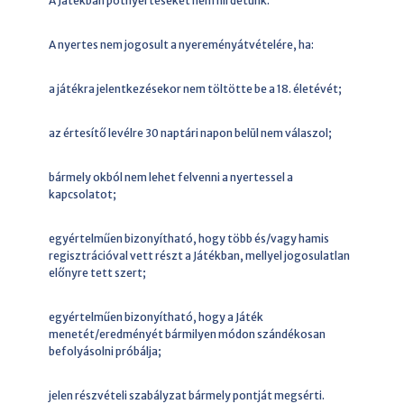
A Játékban pótnyerteseket nem hirdetünk.
A nyertes nem jogosult a nyereményátvételére, ha:
a játékra jelentkezésekor nem töltötte be a 18. életévét;
az értesítő levélre 30 naptári napon belül nem válaszol;
bármely okból nem lehet felvenni a nyertessel a
kapcsolatot;
egyértelműen bizonyítható, hogy több és/vagy hamis
regisztrációval vett részt a Játékban, mellyel jogosulatlan
előnyre tett szert;
egyértelműen bizonyítható, hogy a Játék
menetét/eredményét bármilyen módon szándékosan
befolyásolni próbálja;
jelen részvételi szabályzat bármely pontját megsérti.