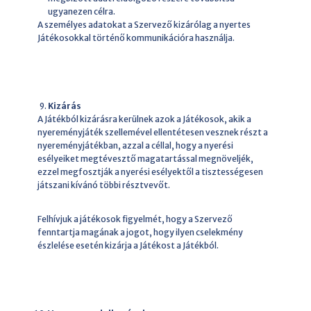
ugyanezen célra.
A személyes adatokat a Szervező kizárólag a nyertes
Játékosokkal történő kommunikációra használja.
Kizárás
A Játékból kizárásra kerülnek azok a Játékosok, akik a
nyereményjáték szellemével ellentétesen vesznek részt a
nyereményjátékban, azzal a céllal, hogy a nyerési
esélyeiket megtévesztő magatartással megnöveljék,
ezzel megfosztják a nyerési esélyektől a tisztességesen
játszani kívánó többi résztvevőt.
Felhívjuk a játékosok figyelmét, hogy a Szervező
fenntartja magának a jogot, hogy ilyen cselekmény
észlelése esetén kizárja a Játékost a Játékból.