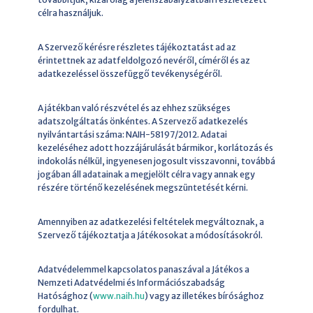
célra használjuk.
A Szervező kérésre részletes tájékoztatást ad az
érintettnek az adatfeldolgozó nevéről, címéről és az
adatkezeléssel összefüggő tevékenységéről.
A játékban való részvétel és az ehhez szükséges
adatszolgáltatás önkéntes. A Szervező adatkezelés
nyilvántartási száma: NAIH-58197/2012. Adatai
kezeléséhez adott hozzájárulását bármikor, korlátozás és
indokolás nélkül, ingyenesen jogosult visszavonni, továbbá
jogában áll adatainak a megjelölt célra vagy annak egy
részére történő kezelésének megszüntetését kérni.
Amennyiben az adatkezelési feltételek megváltoznak, a
Szervező tájékoztatja a Játékosokat a módosításokról.
Adatvédelemmel kapcsolatos panaszával a Játékos a
Nemzeti Adatvédelmi és Információszabadság
Hatósághoz (
www.naih.hu
) vagy az illetékes bírósághoz
fordulhat.