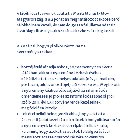
A Játék résztvevőinek adatait a MentsManust-Mov
Magyarország. a 8.2 pontban meghatározottaktól eltérő
célokból nem kezeli, és nem dolgozza fel, illetve adatait
kizárólag tiltási nyilatkozatának kézhezvételéig kezeli.
8.2 Azáltal, hogy a Játékos részt vesz a
nyereményjátékban,
hozzájárulását adja ahhoz, hogy amennyiben nyer a
Játékban, akkor a nyeremény kézbesítéséhez
nélkülözhetetlen személyes adatait (név, e-mail cím,
postacím, adóazonosítójel), a Szervező és a Megbízott
a nyeremény kézbesítése céljából az információs
önrendelkezési jogról és az információszabadságról
szóló 2011. évi CXII.törvény rendelkezéseinek
megfelelően kezelje.
feltétel nélkül beleegyezik abba, hogy adatait a
Szervező (adatkezelő) a jelen Játék lebonyolítása során
a nyeremények kézbesítése céljából felhasználja,
valamint, hogy azokat az adatok feldolgozásával
megbízott adatfeldolgozó részére továbbítsa