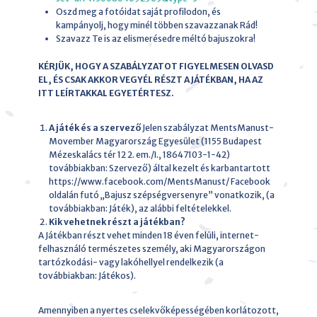
Oszd meg a fotóidat saját profilodon, és
kampányolj, hogy minél többen szavazzanak Rád!
Szavazz Te is az elismerésedre méltó bajuszokra!
KÉRJÜK, HOGY A SZABÁLYZATOT FIGYELMESEN OLVASD
EL, ÉS CSAK AKKOR VEGYÉL RÉSZT A JÁTÉKBAN, HA AZ
ITT LEÍRTAKKAL EGYETÉRTESZ.
A játék és a szervező
Jelen szabályzat MentsManust-
Movember Magyarország Egyesület (1155 Budapest
Mézeskalács tér 12 2. em./I., 18647103-1-42)
továbbiakban: Szervező) által kezelt és karbantartott
https://www.facebook.com/MentsManust/ Facebook
oldalán futó „Bajusz szépségversenyre” vonatkozik, (a
továbbiakban: Játék), az alábbi feltételekkel.
Kik vehetnek részt a játékban?
A Játékban részt vehet minden 18 éven felüli, internet-
felhasználó természetes személy, aki Magyarországon
tartózkodási- vagy lakóhellyel rendelkezik (a
továbbiakban: Játékos).
Amennyiben a nyertes cselekvőképességében korlátozott,